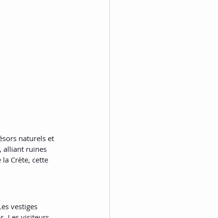
ésors naturels et 
alliant ruines 
 la Crète, cette 
Les vestiges 
. Les visiteurs 