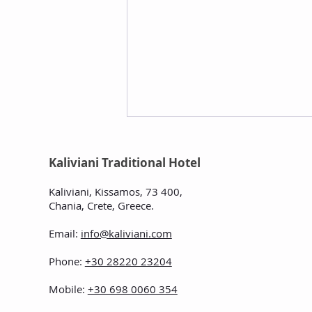
Kaliviani Traditional Hotel
Kaliviani, Kissamos, 73 400,
Chania, Crete, Greece
.
Email:
info@kaliviani.com
Restaurant Gramvousa à
Phone:
+30 28220 23204
Kaliviani, en Grèce.
Mobile:
+30 698 0060 354