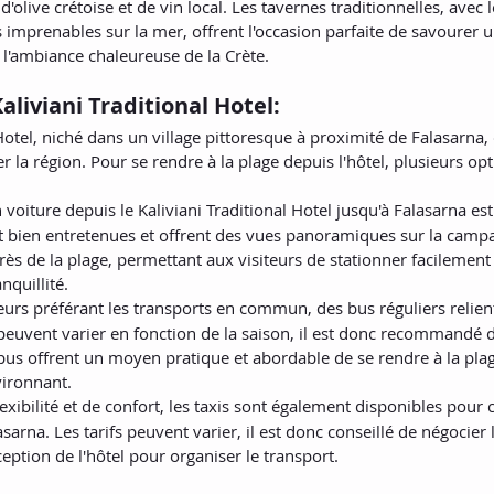
 d'olive crétoise et de vin local. Les tavernes traditionnelles, avec 
imprenables sur la mer, offrent l'occasion parfaite de savourer u
 l'ambiance chaleureuse de la Crète.
aliviani Traditional Hotel:
 Hotel, niché dans un village pittoresque à proximité de Falasarna,
 la région. Pour se rendre à la plage depuis l'hôtel, plusieurs opt
n voiture depuis le Kaliviani Traditional Hotel jusqu'à Falasarna es
t bien entretenues et offrent des vues panoramiques sur la campa
rès de la plage, permettant aux visiteurs de stationner facilement 
nquillité.
urs préférant les transports en commun, des bus réguliers relient
peuvent varier en fonction de la saison, il est donc recommandé de
 bus offrent un moyen pratique et abordable de se rendre à la plag
vironnant.
lexibilité et de confort, les taxis sont également disponibles pour 
lasarna. Les tarifs peuvent varier, il est donc conseillé de négocier l
ception de l'hôtel pour organiser le transport.