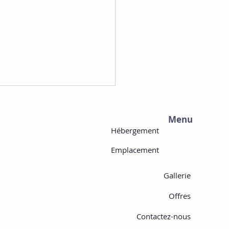
Menu
Hébergement
Emplacement
Gallerie
10 Raisons les Plus
Offres
rtantes de Séjourner
Hôtel Traditionnel
Contactez-nous
viani à Kissamos,