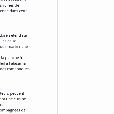
s ruines de 
ienne dans cette 
doré s'étend sur 
 Les eaux 
sous-marin riche 
 la planche à 
leil à Falasarna 
ades romantiques 
iteurs peuvent 
ent une cuisine 
n.
ccompagnées de 