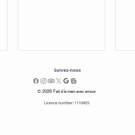
Suivez-nous
©
Fait à la main avec amour
2026
Licence number: 1110455
Découvrez les Meilleurs
Les 
Restaurants à Kaliviani.
Impo
à l'
Kali