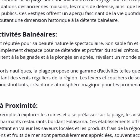
ndations des anciennes maisons, les murs de défense, ainsi que le
publics. Ces vestiges offrent un aperçu fascinant de la vie quotid
joutant une dimension historique à la détente balnéaire.
tivités Balnéaires:
t réputée pour sa beauté naturelle spectaculaire. Son sable fin et 
amplement d'espace pour se détendre et profiter du soleil crétois.
nvitent à la baignade et à la plongée en apnée, révélant un monde 
rts nautiques, la plage propose une gamme d'activités telles que
ofitant des vents réguliers de la région. Les levers et couchers de so
poustouflants, créant une atmosphère magique pour les promen
à Proximité:
emplie à explorer les ruines et à se prélasser sur la plage, les vis
 charmants restaurants bordant Falasarna. Ces établissements offr
tant en valeur les saveurs locales et les produits frais de la régio
sons et fruits de mer sont particulièrement appréciées, souvent a