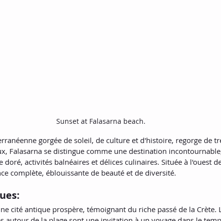
Sunset at Falasarna beach.
erranéenne gorgée de soleil, de culture et d'histoire, regorge de tr
ux, Falasarna se distingue comme une destination incontournable, 
 doré, activités balnéaires et délices culinaires. Située à l'ouest de
ce complète, éblouissante de beauté et de diversité.
ues:
une cité antique prospère, témoignant du riche passé de la Crète. 
 autour de la plage sont une invitation à un voyage dans le temps