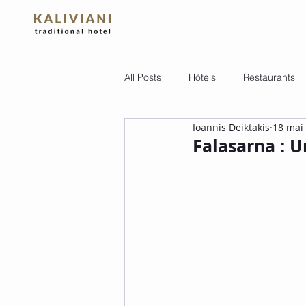
All Posts
Hôtels
Restaurants
Ioannis Deiktakis
18 mai
Falasarna : U