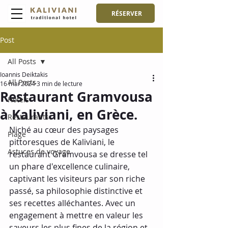
RÉSERVER
Post
All Posts
Ioannis Deiktakis
All Posts
16 mai 2024
3 min de lecture
Restaurant Gramvousa
Hôtels
à Kaliviani, en Grèce.
Restaurants
Niché au cœur des paysages 
Plage
pittoresques de Kaliviani, le 
Astuces de voyage
restaurant Gramvousa se dresse tel 
un phare d'excellence culinaire, 
captivant les visiteurs par son riche 
passé, sa philosophie distinctive et 
ses recettes alléchantes. Avec un 
engagement à mettre en valeur les 
saveurs les plus fines de la région et 