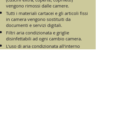
vengono rimossi dalle camere.
Tutti i materiali cartacei e gli articoli fissi
in camera vengono sostituiti da
documenti e servizi digitali.
Filtri aria condizionata e griglie
disinfettabili ad ogni cambio camera.
L'uso di aria condizionata all'interno
delle camere a discrezione degli ospiti.
Si consiglia agli ospiti di lasciare la
camera durante le pulizie.