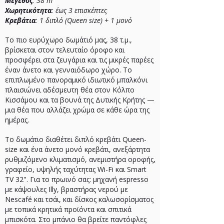
Μέγεθος
: 38 m²
Χωρητικότητα
: έως 3 επισκέπτες
Κρεβάτια
: 1 διπλό (Queen size) + 1 μονό
Το πιο ευρύχωρο δωμάτιό μας, 38 τ.μ.,
βρίσκεται στον τελευταίο όροφο και
προσφέρει στα ζευγάρια και τις μικρές παρέες
έναν άνετο και γενναιόδωρο χώρο. Το
επιπλωμένο πανοραμικό ιδιωτικό μπαλκόνι
πλαισιώνει αδέσμευτη θέα στον Κόλπο
Κισσάμου και τα βουνά της Δυτικής Κρήτης —
μια θέα που αλλάζει χρώμα σε κάθε ώρα της
ημέρας.
Το δωμάτιο διαθέτει διπλό κρεβάτι Queen-
size και ένα άνετο μονό κρεβάτι, ανεξάρτητα
ρυθμιζόμενο κλιματισμό, ανεμιστήρα οροφής,
γραφείο, υψηλής ταχύτητας Wi-Fi και Smart
TV 32". Για το πρωινό σας: μηχανή espresso
με κάψουλες Illy, βραστήρας νερού με
Nescafé και τσάι, και δίσκος καλωσορίσματος
με τοπικά κρητικά προϊόντα και σπιτικά
μπισκότα. Στο μπάνιο θα βρείτε παντόφλες