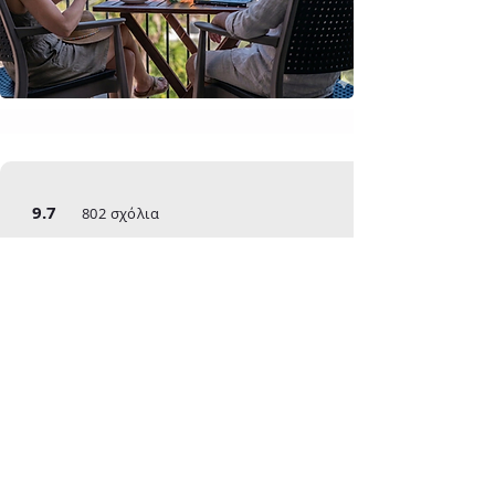
9.7
802 σχόλια
Άννα
Γερμανία
Βρίσκεται κοντά στην παραλία του
Μπάλου, άλλες όμορφες παραλίες και
πολύ καλές ταβέρνες. Ο Ιωάννης ήταν
πολύ προσεκτικός στα μέτρα ασφαλείας